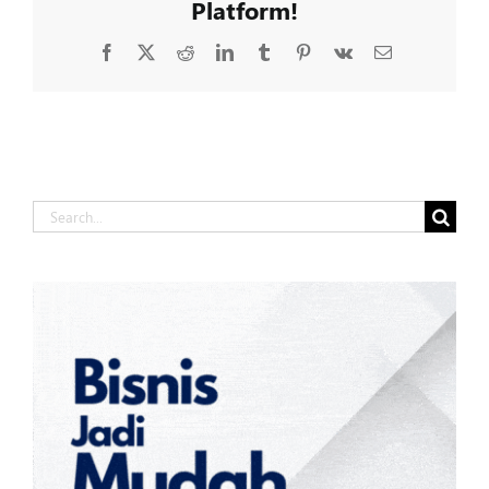
Platform!
Facebook
X
Reddit
LinkedIn
Tumblr
Pinterest
Vk
Email
Search
for: