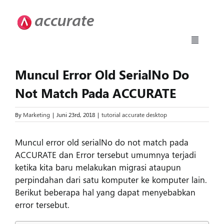
Skip
to
content
Toggle
Navigati
Accurate 5
Muncul Error Old SerialNo Do
Not Match Pada ACCURATE
Fitur
By
Marketing
|
Juni 23rd, 2018
|
tutorial accurate desktop
Download
Muncul error old serialNo do not match pada
ACCURATE dan Error tersebut umumnya terjadi
Harga
ketika kita baru melakukan migrasi ataupun
perpindahan dari satu komputer ke komputer lain.
Berikut beberapa hal yang dapat menyebabkan
Upgrade
error tersebut.