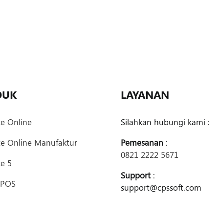
DUK
LAYANAN
te Online
Silahkan hubungi kami :
te Online Manufaktur
Pemesanan
:
0821 2222 5671
e 5
Support
:
 POS
support@cpssoft.com