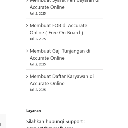
Accurate Online
Juli 2, 2025
Membuat FOB di Accurate
Online ( Free On Board )
Juli 2, 2025
Membuat Gaji Tunjangan di
Accurate Online
Juli 2, 2025
Membuat Daftar Karyawan di
Accurate Online
Juli 2, 2025
Layanan
Silahkan hubungi Support :
Email