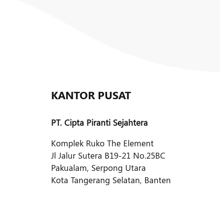
KANTOR PUSAT
PT. Cipta Piranti Sejahtera
Komplek Ruko The Element
Jl Jalur Sutera B19-21 No.25BC
Pakualam, Serpong Utara
Kota Tangerang Selatan, Banten