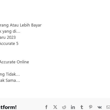
rang Atau Lebih Bayar
ak yang di…
baru 2023
ccurate 5
ccurate Online
ang Tidak…
idak Sama…
atform!
Facebook
X
Reddit
LinkedIn
Tumblr
Pinterest
Vk