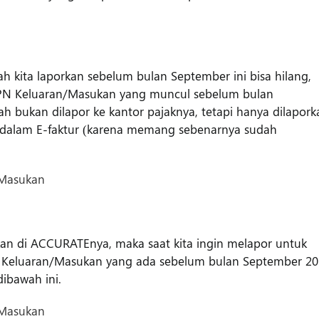
 kita laporkan sebelum bulan September ini bisa hilang,
 PPN Keluaran/Masukan yang muncul sebelum bulan
h bukan dilapor ke kantor pajaknya, tetapi hanya dilapork
kedalam E-faktur (karena memang sebenarnya sudah
an di ACCURATEnya, maka saat kita ingin melapor untuk
PN Keluaran/Masukan yang ada sebelum bulan September 2
ibawah ini.