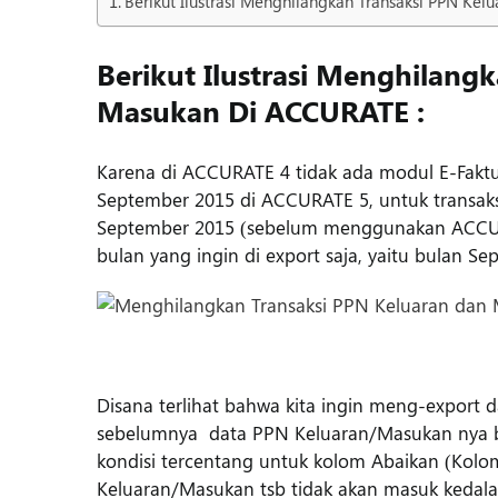
Berikut Ilustrasi Menghilangkan Transaksi PPN Ke
Berikut Ilustrasi Menghilang
Masukan Di ACCURATE :
Karena di ACCURATE 4 tidak ada modul E-Fakt
September 2015 di ACCURATE 5, untuk transak
September 2015 (sebelum menggunakan ACCURA
bulan yang ingin di export saja, yaitu bulan S
Disana terlihat bahwa kita ingin meng-export 
sebelumnya data PPN Keluaran/Masukan nya b
kondisi tercentang untuk kolom Abaikan (Kolom
Keluaran/Masukan tsb tidak akan masuk kedalam