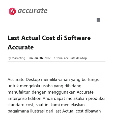
Skip
to
content
Toggle
Navigati
Accurate 5
Last Actual Cost di Software
Accurate
Fitur
By
Marketing
|
Januari 8th, 2017
|
tutorial accurate desktop
Download
View
Larger
Accurate Deskop memiliki varian yang berfungsi
Harga
Image
untuk mengelola usaha yang dibidang
manufaktur, dengan menggunakan Accurate
Enterprise Edition Anda dapat melakukan produksi
Upgrade
standard cost, saat ini kami menjelaskan
bagaimana ilustrasi dari last Actual cost dibawah