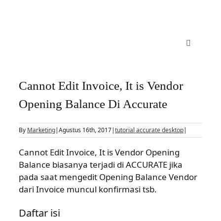
Skip
to
content
Toggle
Navigatio
Accurate 5
Cannot Edit Invoice, It is Vendor
Fitur
Opening Balance Di Accurate
By
Marketing
|
Agustus 16th, 2017
|
tutorial accurate desktop
|
Download
Cannot Edit Invoice, It is Vendor Opening
Balance biasanya terjadi di ACCURATE jika
Harga
pada saat mengedit Opening Balance Vendor
dari Invoice muncul konfirmasi tsb.
Upgrade
Daftar isi