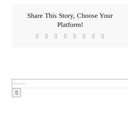
Share This Story, Choose Your
Platform!
Facebook
X
Reddit
LinkedIn
Tumblr
Pinterest
Vk
Email
Search
for: