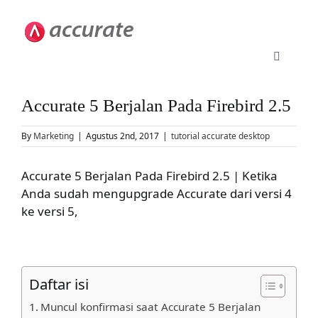
Skip
to
content
Toggle
Navigati
Accurate 5
Accurate 5 Berjalan Pada Firebird 2.5
By
Marketing
|
Agustus 2nd, 2017
|
tutorial accurate desktop
Fitur
Accurate 5 Berjalan Pada Firebird 2.5 | Ketika
Download
Anda sudah mengupgrade Accurate dari versi 4
ke versi 5,
Harga
Upgrade
Daftar isi
Muncul konfirmasi saat Accurate 5 Berjalan