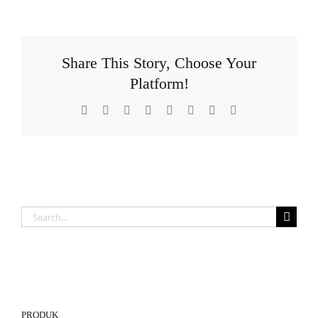
Share This Story, Choose Your
Platform!
Facebook
X
Reddit
LinkedIn
Tumblr
Pinterest
Vk
Email
Search
for:
PRODUK