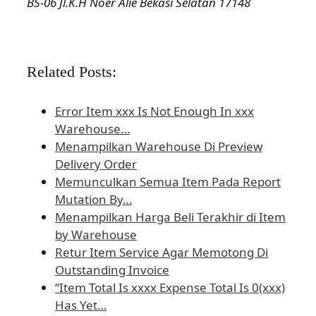
BS-06 Jl.K.H Noer Alie Bekasi Selatan 17148
Related Posts:
Error Item xxx Is Not Enough In xxx
Warehouse…
Menampilkan Warehouse Di Preview
Delivery Order
Memunculkan Semua Item Pada Report
Mutation By…
Menampilkan Harga Beli Terakhir di Item
by Warehouse
Retur Item Service Agar Memotong Di
Outstanding Invoice
“Item Total Is xxxx Expense Total Is 0(xxx)
Has Yet…