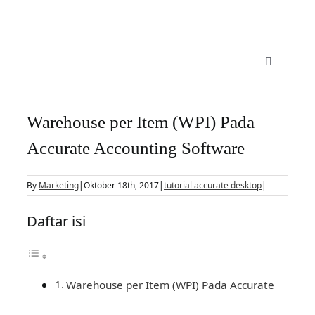
Skip
to
content
Toggle
Navigatio
Accurate 5
Warehouse per Item (WPI) Pada
Fitur
Accurate Accounting Software
By
Marketing
|
Oktober 18th, 2017
|
tutorial accurate desktop
|
Download
Daftar isi
Harga
Upgrade
Warehouse per Item (WPI) Pada Accurate