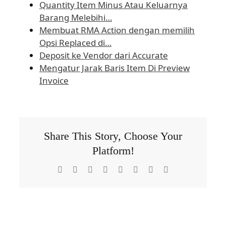
Quantity Item Minus Atau Keluarnya
Barang Melebihi…
Membuat RMA Action dengan memilih
Opsi Replaced di…
Deposit ke Vendor dari Accurate
Mengatur Jarak Baris Item Di Preview
Invoice
Share This Story, Choose Your
Platform!
Facebook
X
Reddit
LinkedIn
Tumblr
Pinterest
Vk
Email