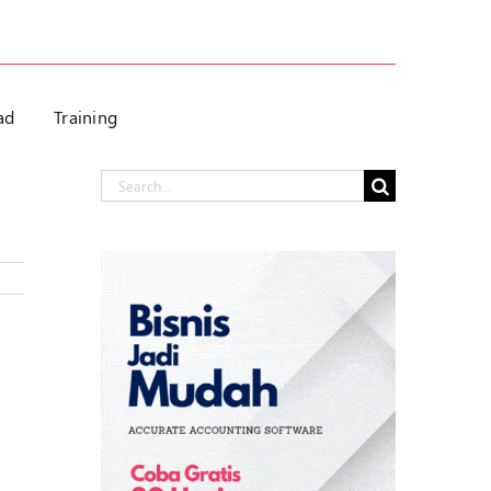
ad
Training
Search
for: