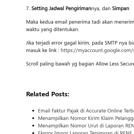
7.
Setting Jadwal Pengiriman
nya, dan
Simpan
Maka kedua email penerima tadi akan menerima
waktu yang ditentukan.
Jika terjadi error gagal kirim, pada SMTP nya b
masuk ke link :
https://myaccount.google.com/s
Scroll paling bawah yg bagian Allow Less Secu
Related Posts:
Email Faktur Pajak di Accurate Online Ter
Menampilkan Nomor Kirim Klaim Pelangg
Menampilkan Nomor Urut di Laporan RENE
Ekspor Impor Laporan Tersimpan di RENE 