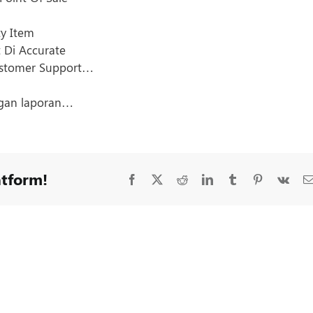
y Item
t Di Accurate
ustomer Support…
ngan laporan…
atform!
Facebook
X
Reddit
LinkedIn
Tumblr
Pinterest
Vk