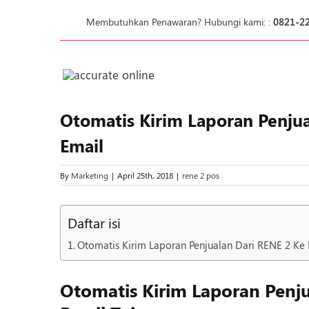
Skip
Membutuhkan Penawaran? Hubungi kami: :
0821-2
to
content
Otomatis Kirim Laporan Penjua
Email
By
Marketing
|
April 25th, 2018
|
rene 2 pos
Daftar isi
Otomatis Kirim Laporan Penjualan Dari RENE 2 Ke 
Otomatis Kirim Laporan Penju