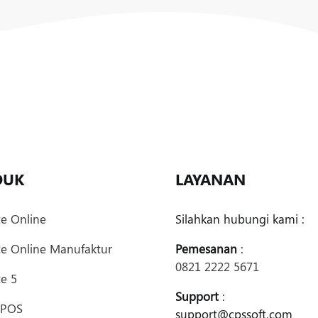
DUK
LAYANAN
te Online
Silahkan hubungi kami :
te Online Manufaktur
Pemesanan
:
0821 2222 5671
e 5
Support
:
 POS
support@cpssoft.com