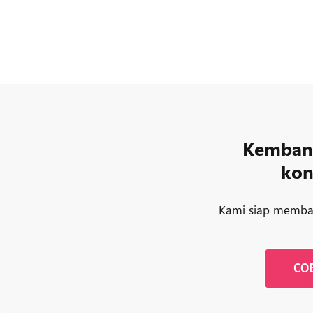
Kembang
kon
Kami siap memban
CO