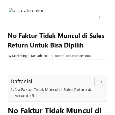
Skip
to
content
Toggle
Navigati
Accurate 5
No Faktur Tidak Muncul di Sales
Return Untuk Bisa Dipilih
Fitur
By
Marketing
|
Mei 4th, 2019
|
tutorial accurate desktop
Download
View
Larger
Daftar isi
Harga
Image
No Faktur Tidak Muncul di Sales Return di
Accurate 5
Upgrade
No Faktur Tidak Muncul di