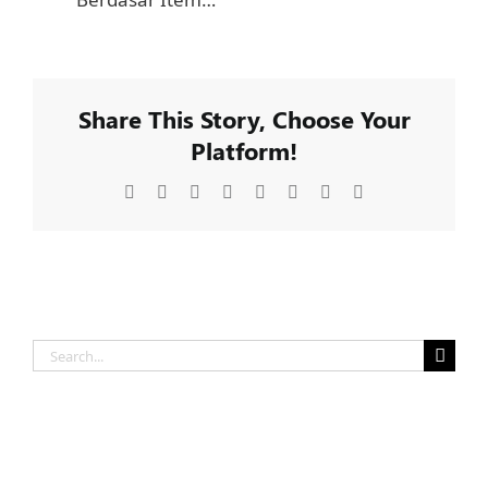
Share This Story, Choose Your
Platform!
Facebook
X
Reddit
LinkedIn
Tumblr
Pinterest
Vk
Email
Search
for: