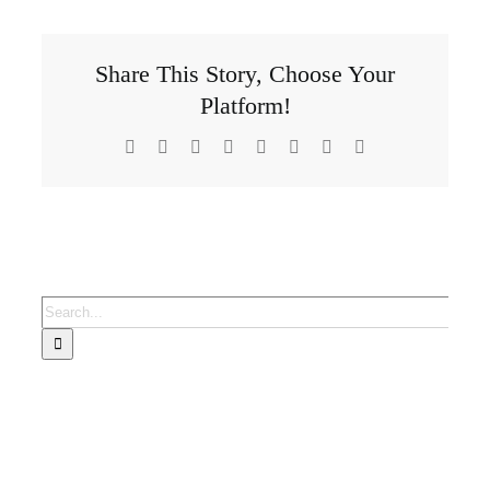
Share This Story, Choose Your
Platform!
Facebook
X
Reddit
LinkedIn
Tumblr
Pinterest
Vk
Email
Search
for: