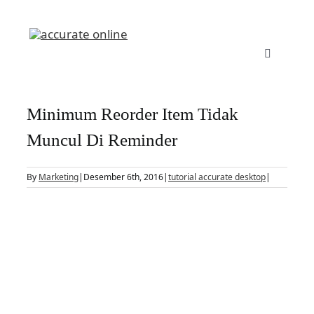
Skip
to
content
Toggle
Navigatio
Accurate 5
Minimum Reorder Item Tidak
Fitur
Muncul Di Reminder
By
Marketing
|
Desember 6th, 2016
|
tutorial accurate desktop
|
Download
View
Larger
Harga
Image
Upgrade