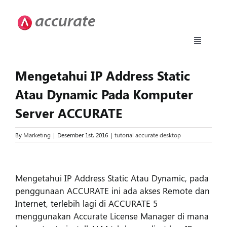
Skip
to
content
Toggle
Navigati
Accurate 5
Mengetahui IP Address Static
Atau Dynamic Pada Komputer
Fitur
Server ACCURATE
Download
By
Marketing
|
Desember 1st, 2016
|
tutorial accurate desktop
View
Harga
Larger
Mengetahui IP Address Static Atau Dynamic, pada
Image
penggunaan ACCURATE ini ada akses Remote dan
Upgrade
Internet, terlebih lagi di ACCURATE 5
menggunakan Accurate License Manager di mana