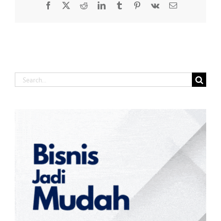
Facebook
X
Reddit
LinkedIn
Tumblr
Pinterest
Vk
Email
Search
for: