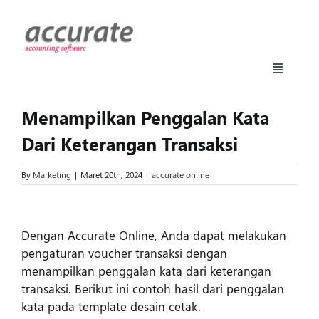
Skip
to
content
Toggle
Navigati
Accurate Online
Menampilkan Penggalan Kata
Dari Keterangan Transaksi
Fitur
By
Marketing
|
Maret 20th, 2024
|
accurate online
Harga
View
Larger
Dengan Accurate Online, Anda dapat melakukan
Manufaktur
Image
pengaturan voucher transaksi dengan
menampilkan penggalan kata dari keterangan
transaksi. Berikut ini contoh hasil dari penggalan
Daftar
kata pada template desain cetak.