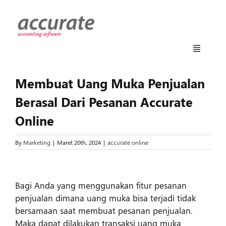
Skip
to
content
Toggle
Navigati
Accurate Online
Membuat Uang Muka Penjualan
Berasal Dari Pesanan Accurate
Fitur
Online
Harga
By
Marketing
|
Maret 20th, 2024
|
accurate online
View
Manufaktur
Larger
Bagi Anda yang menggunakan fitur pesanan
Image
penjualan dimana uang muka bisa terjadi tidak
Daftar
bersamaan saat membuat pesanan penjualan.
Maka dapat dilakukan transaksi uang muka