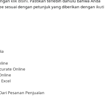
dengan
klik disini
. Pastikan terlebih dahulu bahwa Anda
ee sesuai dengan petunjuk yang diberikan dengan
ikuti
ia
nline
curate Online
Online
 Excel
Dari Pesanan Penjualan