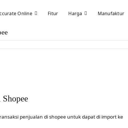
ccurate Online
Fitur
Harga
Manufaktur
pee
i Shopee
ansaksi penjualan di shopee untuk dapat di import ke