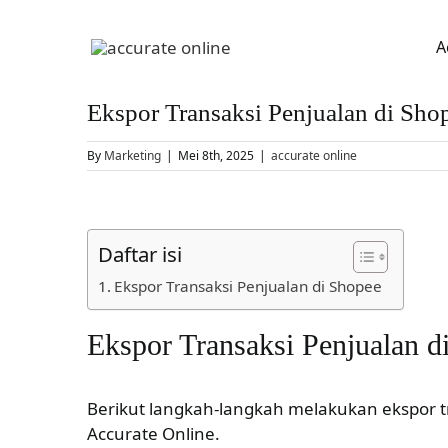
Skip
to
A
content
Ekspor Transaksi Penjualan di Sho
By
Marketing
|
Mei 8th, 2025
|
accurate online
View
Larger
Daftar isi
Image
Ekspor Transaksi Penjualan di Shopee
Ekspor Transaksi Penjualan d
Berikut langkah-langkah melakukan ekspor tr
Accurate Online.