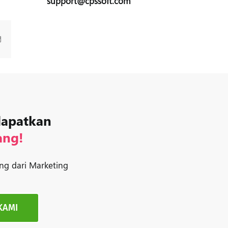
support@cpssoft.com
Email
dapatkan
ang!
ng dari Marketing
KAMI