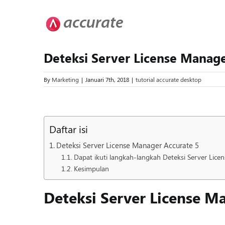
Skip
to
content
Deteksi Server License Manag
By
Marketing
|
Januari 7th, 2018
|
tutorial accurate desktop
View
Larger
Daftar isi
Image
Deteksi Server License Manager Accurate 5
Dapat ikuti langkah-langkah Deteksi Server Lice
Kesimpulan
Deteksi Server License M