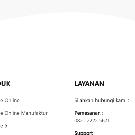
DUK
LAYANAN
te Online
Silahkan hubungi kami :
te Online Manufaktur
Pemesanan
:
0821 2222 5671
e 5
Support
: