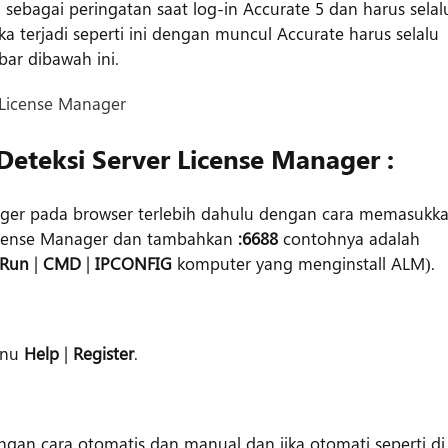
 sebagai peringatan saat log-in Accurate 5 dan harus selal
 terjadi seperti ini dengan muncul Accurate harus selalu
ar dibawah ini.
Deteksi Server License Manager :
ager pada browser terlebih dahulu dengan cara memasukk
icense Manager dan tambahkan
:6688
contohnya adalah
Run
|
CMD
|
IPCONFIG
komputer yang menginstall ALM).
enu
Help
|
Register
.
engan cara otomatis dan manual dan jika otomati seperti di