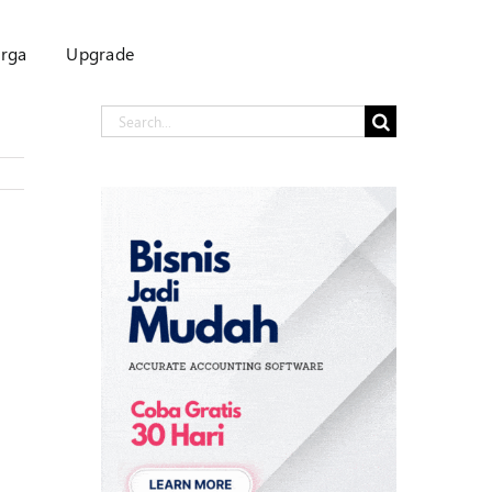
rga
Upgrade
Search
for: