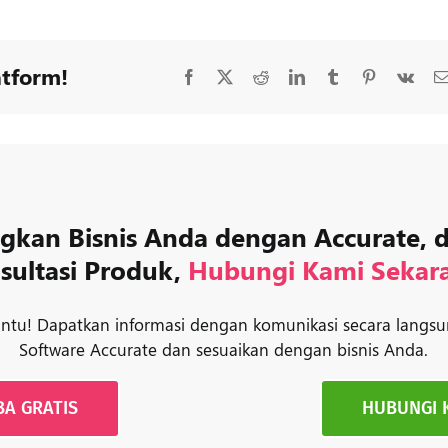
atform!
Facebook
X
Reddit
LinkedIn
Tumblr
Pinterest
Vk
kan Bisnis Anda dengan Accurate, 
sultasi Produk,
Hubungi Kami Sekar
tu! Dapatkan informasi dengan komunikasi secara langsu
Software Accurate dan sesuaikan dengan bisnis Anda.
BA GRATIS
HUBUNGI 