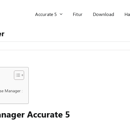
Accurate 5
Fitur
Download
Ha
er
nse Manager :
anager Accurate 5