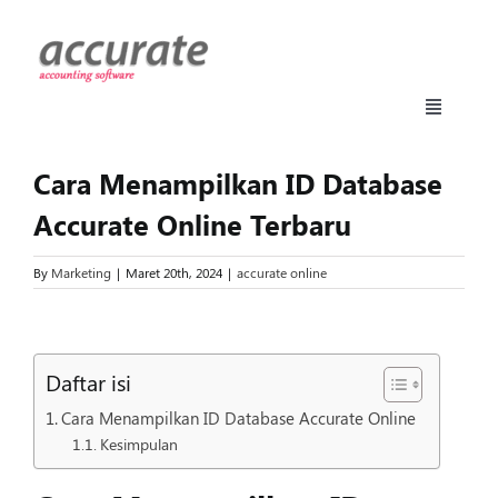
Skip
to
content
Toggle
Navigati
Accurate Online
Cara Menampilkan ID Database
Accurate Online Terbaru
Fitur
By
Marketing
|
Maret 20th, 2024
|
accurate online
Harga
View
Larger
Daftar isi
Manufaktur
Image
Cara Menampilkan ID Database Accurate Online
Kesimpulan
Daftar