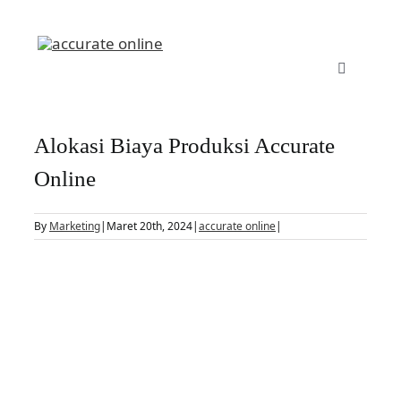
Skip
to
content
Toggle
Navigatio
Accurate Online
Alokasi Biaya Produksi Accurate
Fitur
Online
By
Marketing
|
Maret 20th, 2024
|
accurate online
|
Harga
View
Larger
Manufaktur
Image
Daftar