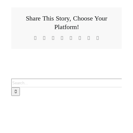
Share This Story, Choose Your
Platform!
Facebook
X
Reddit
LinkedIn
Tumblr
Pinterest
Vk
Email
Search
for: