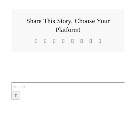
Share This Story, Choose Your
Platform!
Facebook
X
Reddit
LinkedIn
Tumblr
Pinterest
Vk
Email
Search
for: