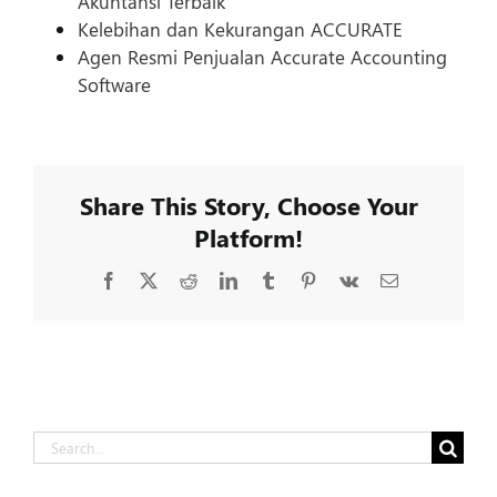
Akuntansi Terbaik
Kelebihan dan Kekurangan ACCURATE
Agen Resmi Penjualan Accurate Accounting
Software
Share This Story, Choose Your
Platform!
Facebook
X
Reddit
LinkedIn
Tumblr
Pinterest
Vk
Email
Search
for: