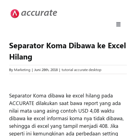
Skip
to
content
Toggle
Navigati
Accurate 5
Separator Koma Dibawa ke Excel
Hilang
Fitur
By
Marketing
|
Juni 28th, 2018
|
tutorial accurate desktop
Download
View
Larger
Separator Koma dibawa ke excel hilang pada
Harga
Image
ACCURATE dilakukan saat bawa report yang ada
nilai mata uang asing contoh USD 4,08 waktu
dibawa ke excel informasi koma nya tidak dibawa,
Upgrade
sehingga di excel yang tampil menjadi 408. Jika
seperti ini kemungkinan ada perbedaan setting