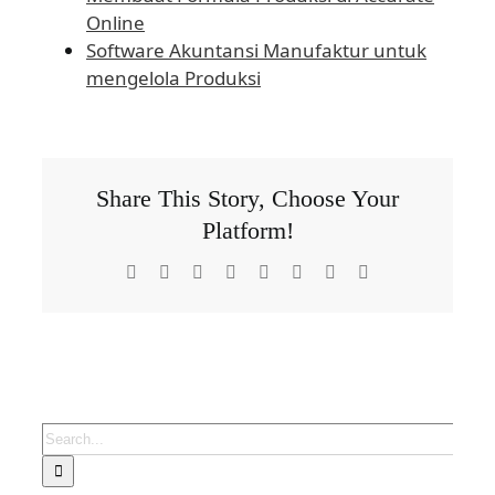
Online
Software Akuntansi Manufaktur untuk
mengelola Produksi
Share This Story, Choose Your
Platform!
Facebook
X
Reddit
LinkedIn
Tumblr
Pinterest
Vk
Email
Search
for: