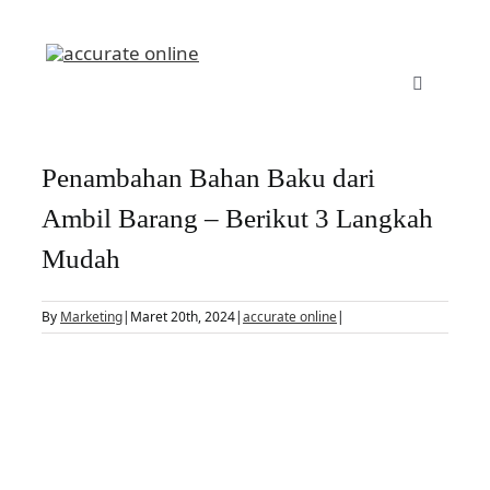
Skip
to
content
Toggle
Navigatio
Accurate Online
Penambahan Bahan Baku dari
Fitur
Ambil Barang – Berikut 3 Langkah
Mudah
Harga
By
Marketing
|
Maret 20th, 2024
|
accurate online
|
View
Manufaktur
Larger
Image
Daftar