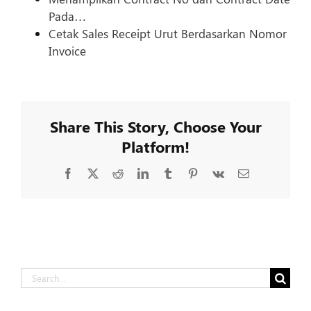
Pada…
Cetak Sales Receipt Urut Berdasarkan Nomor
Invoice
Share This Story, Choose Your
Platform!
Facebook
X
Reddit
LinkedIn
Tumblr
Pinterest
Vk
Email
Search
for: