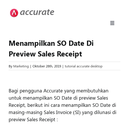
Skip
to
content
Toggle
Navigati
Accurate 5
Menampilkan SO Date Di
Preview Sales Receipt
Fitur
By
Marketing
|
Oktober 28th, 2019
|
tutorial accurate desktop
Download
View
Larger
Bagi pengguna Accurate yang membutuhkan
Harga
Image
untuk menampilkan SO Date di preview Sales
Receipt, berikut ini cara menampilkan SO Date di
masing-masing Sales Invoice (SI) yang dilunasi di
Upgrade
preview Sales Receipt :