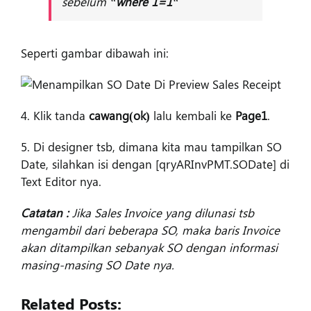
sebelum “
where 1=1
“
Seperti gambar dibawah ini:
4. Klik tanda
cawang(ok)
lalu kembali ke
Page1
.
5. Di designer tsb, dimana kita mau tampilkan SO
Date, silahkan isi dengan [qryARInvPMT.SODate] di
Text Editor nya.
Catatan :
Jika Sales Invoice yang dilunasi tsb
mengambil dari beberapa SO, maka baris Invoice
akan ditampilkan sebanyak SO dengan informasi
masing-masing SO Date nya.
Related Posts: