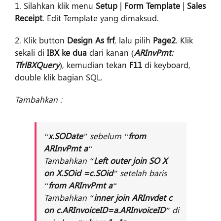
1. Silahkan klik menu
Setup
|
Form Template
|
Sales
Receipt
. Edit Template yang dimaksud.
2. Klik button
Design As frf
, lalu pilih
Page2
. Klik
sekali di
IBX ke dua
dari kanan (
ARInvPmt:
TfrlBXQuery
), kemudian tekan
F11
di keyboard,
double klik bagian SQL.
Tambahkan :
“
x.SODate
” sebelum “
from
ARInvPmt a
“
Tambahkan “
Left outer join SO X
on X.SOid =c.SOid
” setelah baris
“
from ARInvPmt a
“
Tambahkan “
inner join ARInvdet c
on c.ARInvoiceID=a.ARInvoiceID
” di