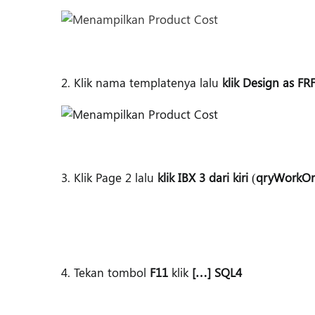
2. Klik nama templatenya lalu
klik Design as FR
3. Klik Page 2 lalu
klik IBX 3 dari kiri
(
qryWorkOr
4. Tekan tombol
F11
klik
[…] SQL4