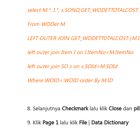
select M.*, I.*, s.SONO,GET_WODETTOTALCOST
From WODet M
LEFT OUTER JOIN GET_WODETTOTALCOST (M.
left outer join Item I on I.ItemNo=M.ItemNo
left outer join SO s on s.SOId=M.SOId
Where WOID=:WOID order By M.ID
8. Selanjutnya
Checkmark
lalu klik
Close
dan
pil
9. Klik
Page 1
lalu klik
File
|
Data Dictionary