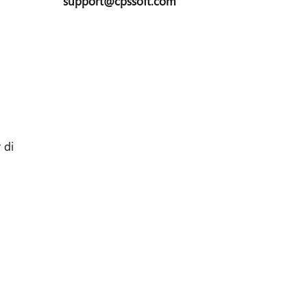
support@cpssoft.com
 di