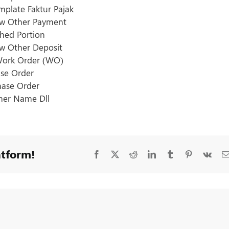
plate Faktur Pajak
ew Other Payment
hed Portion
ew Other Deposit
 Work Order (WO)
se Order
hase Order
mer Name Dll
atform!
Facebook
X
Reddit
LinkedIn
Tumblr
Pinterest
Vk