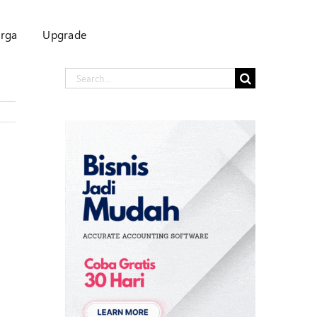
rga
Upgrade
Search
for: