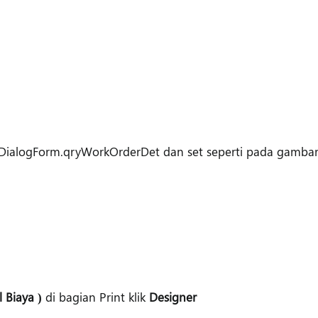
h DialogForm.qryWorkOrderDet dan set seperti pada gambar
l Biaya )
di bagian Print klik
Designer