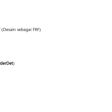
F
(Desain sebagai FRF)
derDet
)