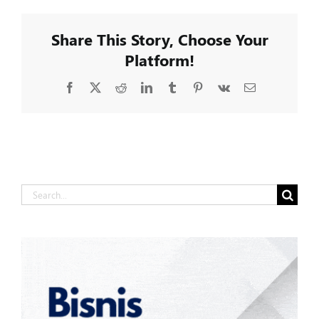
Share This Story, Choose Your
Platform!
Facebook
X
Reddit
LinkedIn
Tumblr
Pinterest
Vk
Email
Search
for: