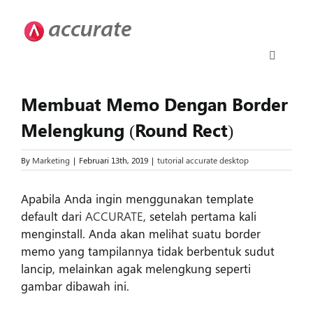
Skip
to
content
Toggle
Navigati
Accurate 5
Membuat Memo Dengan Border
Melengkung (Round Rect)
Fitur
By
Marketing
|
Februari 13th, 2019
|
tutorial accurate desktop
Download
Apabila Anda ingin menggunakan template
default dari
ACCURATE
, setelah pertama kali
Harga
menginstall. Anda akan melihat suatu border
memo yang tampilannya tidak berbentuk sudut
lancip, melainkan agak melengkung seperti
Upgrade
gambar dibawah ini.