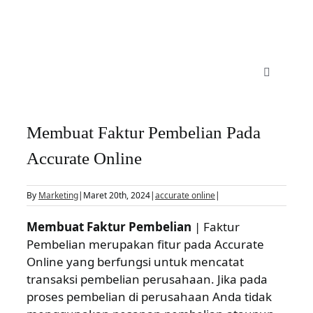
Skip
to
content
Toggle
Navigatio
Accurate Online
Membuat Faktur Pembelian Pada
Fitur
Accurate Online
By
Marketing
|
Maret 20th, 2024
|
accurate online
|
Harga
Membuat Faktur Pembelian
| Faktur
Pembelian merupakan fitur pada Accurate
Manufaktur
Online yang berfungsi untuk mencatat
transaksi pembelian perusahaan. Jika pada
Daftar
proses pembelian di perusahaan Anda tidak