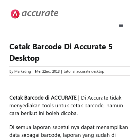
Skip
to
content
Toggle
Navigati
Accurate 5
Cetak Barcode Di Accurate 5
Desktop
Fitur
By
Marketing
|
Mei 22nd, 2018
|
tutorial accurate desktop
Download
View
Larger
Cetak Barcode di ACCURATE
| Di Accurate tidak
Harga
Image
menyediakan tools untuk cetak barcode, namun
cara berikut ini boleh dicoba.
Upgrade
Di semua laporan sebetul nya dapat menampilkan
data sebagai barcode, laporan yang sudah di