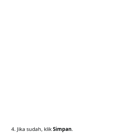
4. Jika sudah, klik
Simpan
.