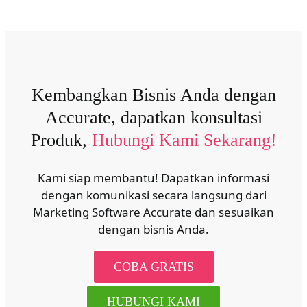
Kembangkan Bisnis Anda dengan
Accurate, dapatkan konsultasi
Produk,
Hubungi Kami Sekarang!
Kami siap membantu! Dapatkan informasi
dengan komunikasi secara langsung dari
Marketing Software Accurate dan sesuaikan
dengan bisnis Anda.
COBA GRATIS
HUBUNGI KAMI