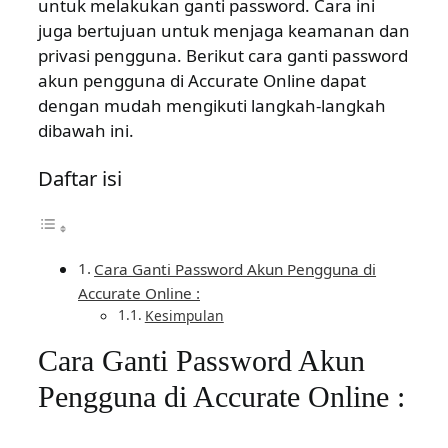
untuk melakukan ganti password. Cara ini
juga bertujuan untuk menjaga keamanan dan
privasi pengguna. Berikut cara ganti password
akun pengguna di Accurate Online dapat
dengan mudah mengikuti langkah-langkah
dibawah ini.
Daftar isi
Cara Ganti Password Akun Pengguna di
Accurate Online :
Kesimpulan
Cara Ganti Password Akun
Pengguna di Accurate Online :