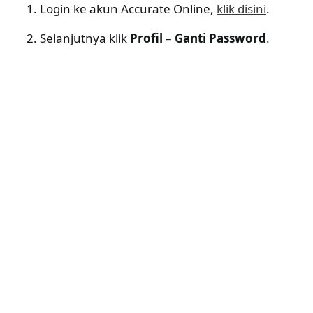
1. Login ke akun Accurate Online,
klik disini
.
2. Selanjutnya klik
Profil
–
Ganti Password
.