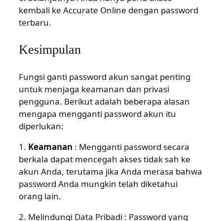
kembali ke Accurate Online dengan password
terbaru.
Kesimpulan
Fungsi ganti password akun sangat penting
untuk menjaga keamanan dan privasi
pengguna. Berikut adalah beberapa alasan
mengapa mengganti password akun itu
diperlukan:
1.
Keamanan
: Mengganti password secara
berkala dapat mencegah akses tidak sah ke
akun Anda, terutama jika Anda merasa bahwa
password Anda mungkin telah diketahui
orang lain.
2. Melindungi Data Pribadi : Password yang