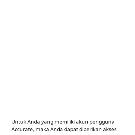
Masuk
Untuk Anda yang memiliki akun pengguna
Accurate, maka Anda dapat diberikan akses