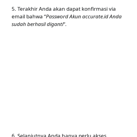
5. Terakhir Anda akan dapat konfirmasi via
email bahwa “
Password Akun accurate.id Anda
sudah berhasil diganti
“.
6. Selanjutnya Anda hanya perlu akses