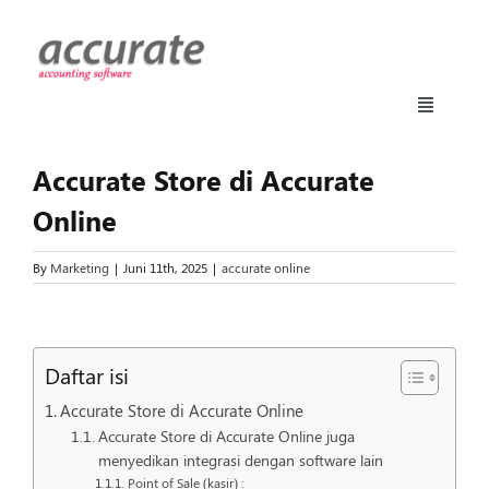
Skip
to
content
Toggle
Navigati
Accurate Online
Accurate Store di Accurate
Online
Fitur
By
Marketing
|
Juni 11th, 2025
|
accurate online
Harga
View
Larger
Daftar isi
Manufaktur
Image
Accurate Store di Accurate Online
Accurate Store di Accurate Online juga
Daftar
menyedikan integrasi dengan software lain
Point of Sale (kasir) :