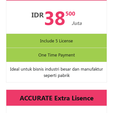
38
500
IDR
Juta
Include 5 License
One Time Payment
Ideal untuk bisnis industri besar dan manufaktur
seperti pabrik
ACCURATE Extra Lisence