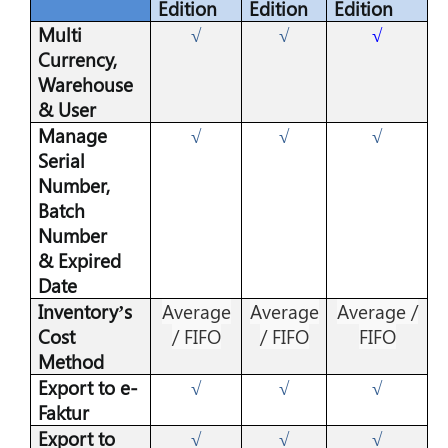
Edition
Edition
Edition
Multi
√
√
√
Currency,
Warehouse
& User
Manage
√
√
√
Serial
Number,
Batch
Number
& Expired
Date
Inventory’s
Average
Average
Average /
Cost
/ FIFO
/ FIFO
FIFO
Method
Export to e-
√
√
√
Faktur
Export to
√
√
√