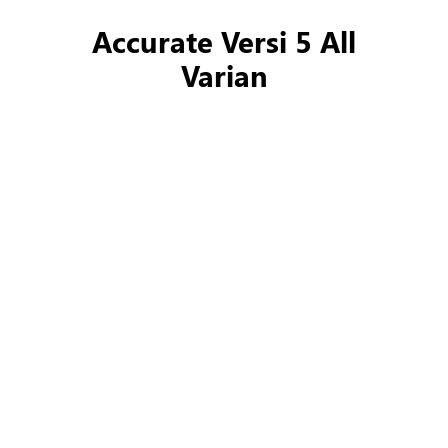
Klik di sini
Accurate Versi 5 All
Varian
Klik di sini