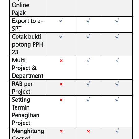
Online
Pajak
Export to e-
√
√
√
SPT
Cetak bukti
√
√
√
potong PPH
23
Multi
×
√
√
Project &
Department
RAB per
×
√
√
Project
Setting
×
√
√
Termin
Penagihan
Project
Menghitung
×
×
√
Cost of