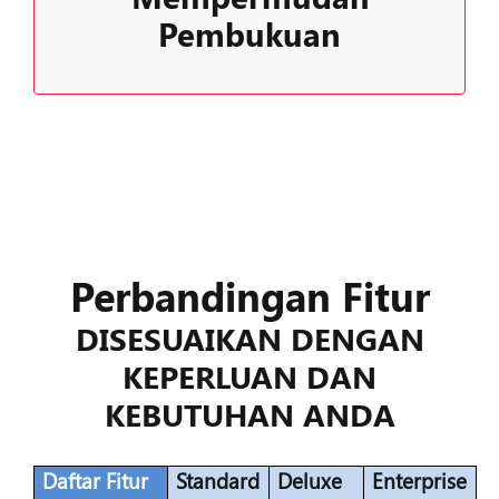
Pembukuan
semakin cepat dan mudah.
Perbandingan Fitur
DISESUAIKAN DENGAN
KEPERLUAN DAN
KEBUTUHAN ANDA
Daftar Fitur
Standard
Deluxe
Enterprise