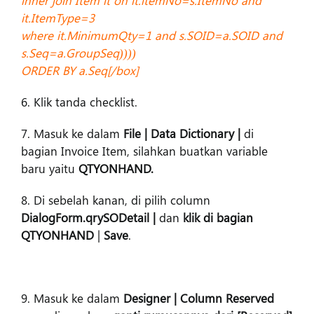
it.ItemType=3
where it.MinimumQty=1 and s.SOID=a.SOID and
s.Seq=a.GroupSeq))))
ORDER BY a.Seq[/box]
6. Klik tanda checklist.
7. Masuk ke dalam
File | Data Dictionary |
di
bagian Invoice Item, silahkan buatkan variable
baru yaitu
QTYONHAND.
8. Di sebelah kanan, di pilih column
DialogForm.qrySODetail |
dan
klik di bagian
QTYONHAND
|
Save
.
9. Masuk ke dalam
Designer | Column Reserved