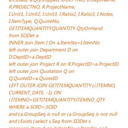
R.PROJECTNO, R.ProjectName,
I.Unit1, I.Unit2, I.Unit3, I.Ratio2, I.Ratio3, I.Notes,
I.ItemType, Q.QuoteNo,
GETITEMQUANTITY.QUANTITY QtyOnHand
from SODet a
INNER Join Item I On a.ItemNo=I.ItemNo
left outer join Department D on
D.DeptID=a.DeptID
left outer join Project R on R.ProjectID=a.ProjectID
left outer join Quotation Q on
Q.QuoteID=a.QuoteID
LEFT OUTER JOIN GETITEMQUANTITY (i.ITEMNO,
CURRENT_DATE, -1) ON
i.ITEMNO=GETITEMQUANTITY.ITEMNO_QTY
WHERE a.SOID=:SOID
and (a.GroupSeq is null or (a.GroupSeq is not null
and (Exists (select s.Seq from SODet s
inner join Item it on it.itemNo=s.ItemNo and