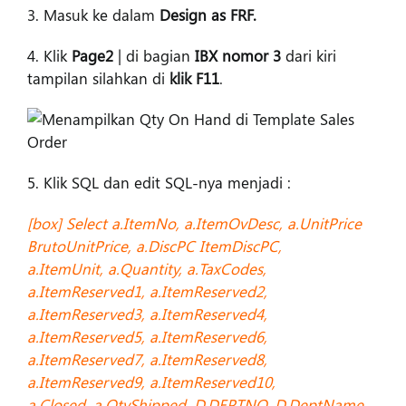
3. Masuk ke dalam
Design as FRF.
4. Klik
Page2
| di bagian
IBX nomor 3
dari kiri
tampilan silahkan di
klik F11
.
5. Klik SQL dan edit SQL-nya menjadi :
[box] Select a.ItemNo, a.ItemOvDesc, a.UnitPrice
BrutoUnitPrice, a.DiscPC ItemDiscPC,
a.ItemUnit, a.Quantity, a.TaxCodes,
a.ItemReserved1, a.ItemReserved2,
a.ItemReserved3, a.ItemReserved4,
a.ItemReserved5, a.ItemReserved6,
a.ItemReserved7, a.ItemReserved8,
a.ItemReserved9, a.ItemReserved10,
a.Closed, a.QtyShipped, D.DEPTNO, D.DeptName,