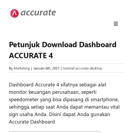
Skip
to
content
Toggle
Navigati
Accurate 5
Petunjuk Download Dashboard
ACCURATE 4
Fitur
By
Marketing
|
Januari 6th, 2017
|
tutorial accurate desktop
Download
Dashboard Accurate 4 sifatnya sebagai alat
monitor keuangan perusahaan, seperti
Harga
speedometer yang bisa dipasang di smartphone,
sehingga setiap saat Anda dapat memantau vital
sign usaha Anda. Disini dapat Anda gunakan
Upgrade
Accurate Dashboard